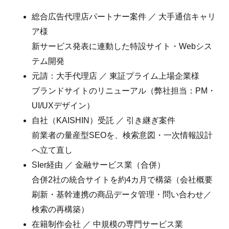
総合広告代理店パートナー案件 ／ 大手通信キャリ
ア様
新サービス発表に連動した特設サイト・Webシス
テム開発
元請：大手代理店 ／ 東証プライム上場企業様
ブランドサイトのリニューアル（弊社担当：PM・
UI/UXデザイン）
自社（KAISHIN）受託 ／ 引き継ぎ案件
前業者の量産型SEOを、検索意図・一次情報設計
へ立て直し
SIer経由 ／ 金融サービス業（合併）
合併2社の統合サイトを約4カ月で構築（会社概要
刷新・基幹連携の商品データ管理・問い合わせ／
検索の再構築）
在籍制作会社 ／ 中規模の専門サービス業